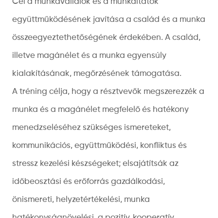
Cél a munkavállalók és a munkáltatók
együttműködésének javítása a család és a munka
összeegyeztethetőségének érdekében. A család,
illetve magánélet és a munka egyensúly
kialakításának, megőrzésének támogatása.
A tréning célja, hogy a résztvevők megszerezzék a
munka és a magánélet megfelelő és hatékony
menedzseléséhez szükséges ismereteket,
kommunikációs, együttműködési, konfliktus és
stressz kezelési készségeket; elsajátítsák az
időbeosztási és erőforrás gazdálkodási,
önismereti, helyzetértékelési, munka
hatékonyságnövelési, a pozitív, kooperatív